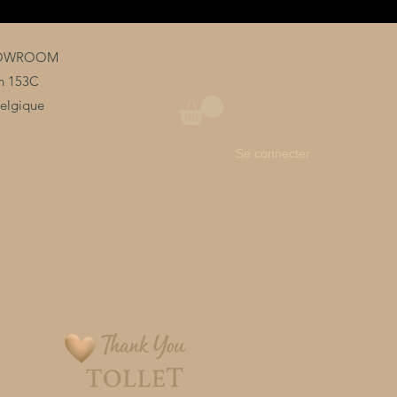
HOWROOM
an 153C
Belgique
Se connecter