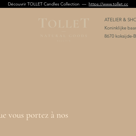
Découvrir TOLLET Candles Collection —
https://www.tollet.cc
ATELIER & S
Koninklijke ba
8670 koksijde-
ue vous portez à nos