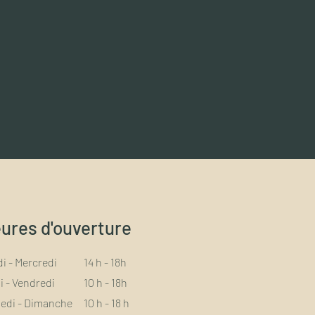
ures d'ouverture
i - Mercredi
14 h - 18h
i - Vendredi
10 h - 18h
edi - Dimanche
10 h - 18 h