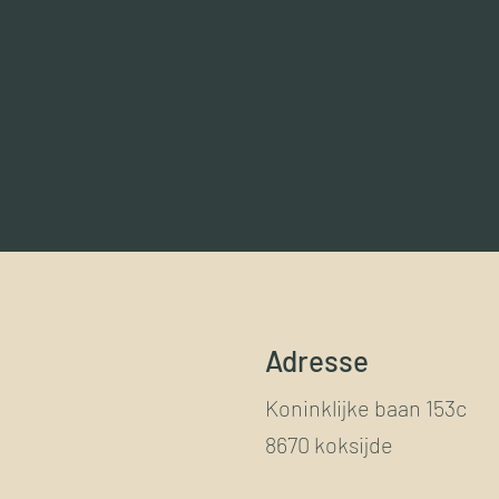
Adresse
Koninklijke baan 153c
8670 koksijde