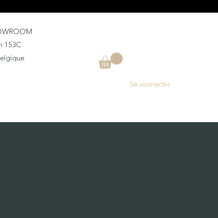
HOWROOM
an 153C
Belgique
Se connecter