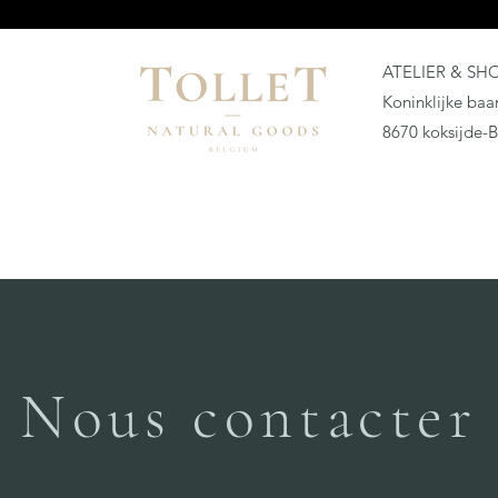
Découvrir TOLLET Candles Collection —
https://www.tollet.cc
ATELIER & S
Koninklijke ba
8670 koksijde-
Nous contacter