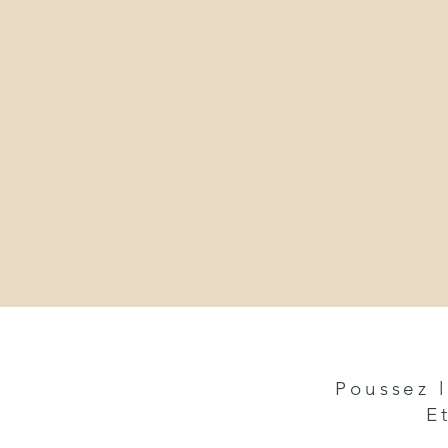
Poussez l
E