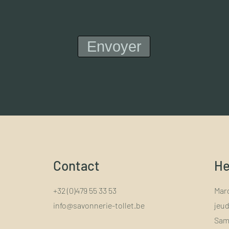
Envoyer
Contact
He
+32 (0)479 55 33 53
Mard
info@savonnerie-tollet.be
jeud
Sam