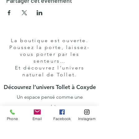
Partager cet événement
La boutique est ouverte.
Poussez la porte, laissez-
vous porter par les
senteurs…
Et découvrez l’univers
naturel de Tollet.
Découvrez l’univers Tollet à Coxyde
Un espace pensé comme une
parenthèse,
où l’artisanat, les parfums
Phone
Email
Facebook
Instagram
et la nature se rencontrent.