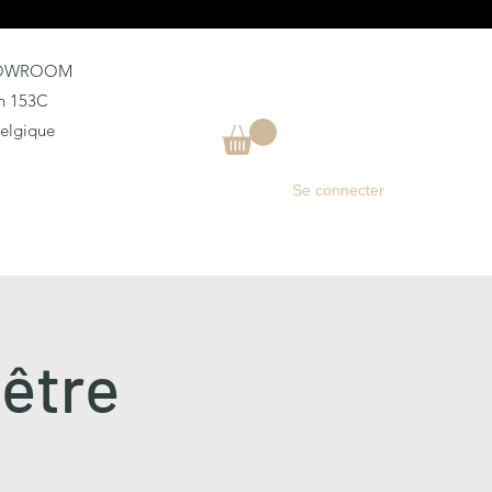
HOWROOM
an 153C
Belgique
Se connecter
être