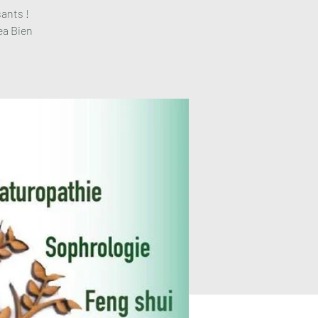
ants !
ea Bien