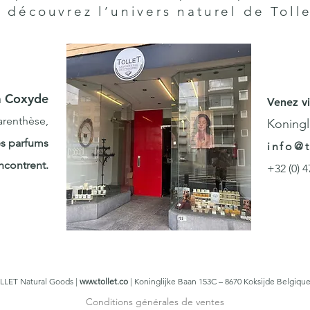
t découvrez l’univers naturel de Tolle
 à Coxyde
Venez vi
renthèse,
Koningl
les parfums
info@t
encontrent.
+32 (0) 4
LLET Natural Goods |
www.tollet.co
|
Koninglijke Baan 153C – 8670 Koksijde
Belgique
Conditions générales de ventes