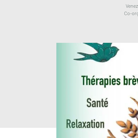
Venez
Co-org