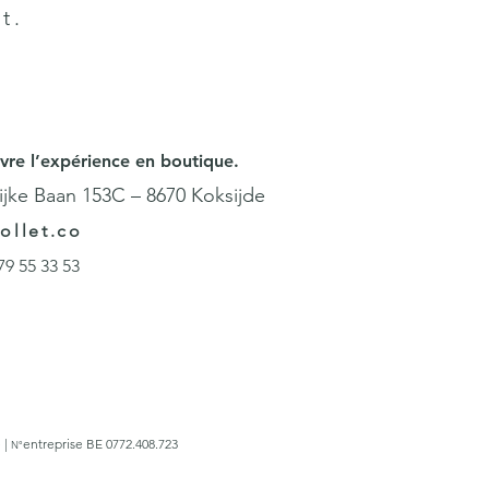
t.
vre l’expérience en boutique.
ijke Baan 153C – 8670 Koksijde
ollet.co
79 55 33 53
 |
entreprise
BE 0772.408.723
N°