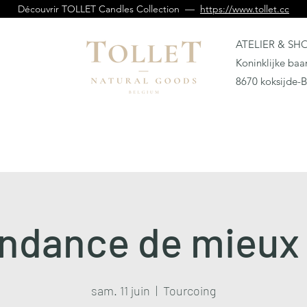
Découvrir TOLLET Candles Collection —
https://www.tollet.cc
ATELIER & S
Koninklijke ba
8670 koksijde-
ndance de mieux 
sam. 11 juin
  |  
Tourcoing