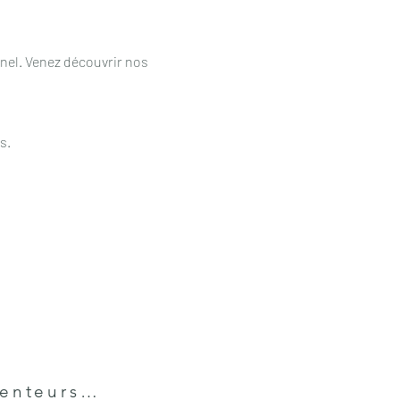
el. Venez découvrir nos 
s.
 senteurs…